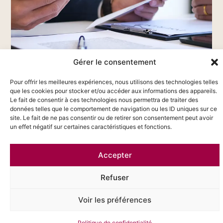
Gérer le consentement
Pour offrir les meilleures expériences, nous utilisons des technologies telles
que les cookies pour stocker et/ou accéder aux informations des appareils.
Le fait de consentir à ces technologies nous permettra de traiter des
données telles que le comportement de navigation ou les ID uniques sur ce
site. Le fait de ne pas consentir ou de retirer son consentement peut avoir
01 Clarifier
un effet négatif sur certaines caractéristiques et fonctions.
Vous bénéficiez d’une analyse juridique compréhensible,
Accepter
sans jargon. Nous vous expliquons vos droits, vos
obligations et les marges de manœuvre.
Refuser
02 Sécuriser
Voir les préférences
Nous identifions les pièces clés, les risques à anticiper, les
Politique de confidentialité